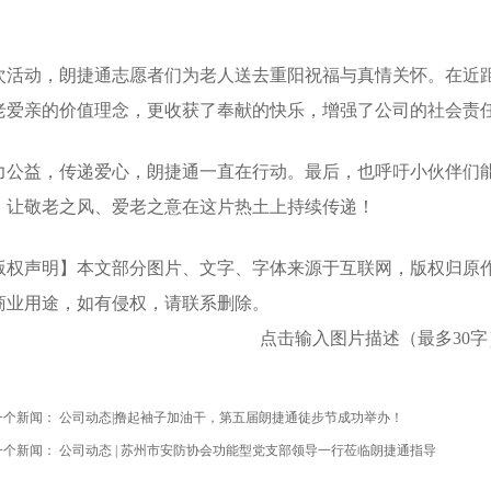
次活动，朗捷通志愿者们为老人送去重阳祝福与真情关怀。在近
老爱亲的价值理念，更收获了奉献的快乐，增强了公司的社会责
力公益，传递爱心，朗捷通一直在行动。最后，也呼吁小伙伴们
，让敬老之风、爱老之意在这片热土上持续传递！
版权声明】本文部分图片、文字、字体来源于互联网，版权归原
商业用途，如有侵权，请联系删除。
点击输入图片描述（最多30字
一个新闻：
公司动态|撸起袖子加油干，第五届朗捷通徒步节成功举办！
一个新闻：
公司动态 | 苏州市安防协会功能型党支部领导一行莅临朗捷通指导