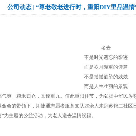
公司动态 | “尊老敬老进行时，重阳DIY里品温
老去
不是时光遗忘的影迹
而是岁月隆重的诗篇
不是摇摇欲坠的残烛
而是人生壮丽的景观
高气爽，粮米归仓，又逢重九。值此重阳佳节，为弘扬中华民族
基金会的带领下，朗捷通志愿者服务支队20余人来到苏锦二社区日
情”为主题的公益活动，为老人送去温情祝福。