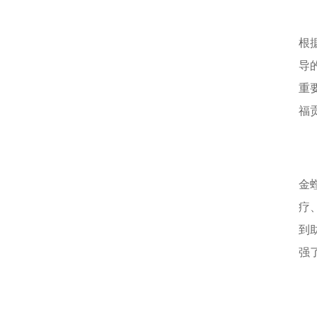
根
导
重
福
金
疗
到
强