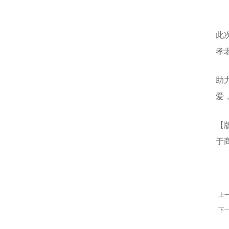
此
孝
助
爱
【
于
上
下