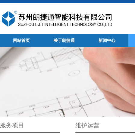
网站首页
关于朗捷通
新闻中心
服务项目
维护运营