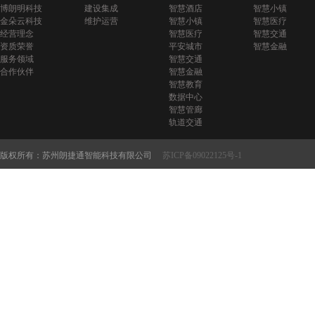
博朗明科技
建设集成
智慧酒店
智慧小镇
金朵云科技
维护运营
智慧小镇
智慧医疗
经营理念
智慧医疗
智慧交通
资质荣誉
平安城市
智慧金融
服务领域
智慧交通
合作伙伴
智慧金融
智慧教育
数据中心
智慧管廊
轨道交通
版权所有：苏州朗捷通智能科技有限公司
苏ICP备09022125号-1