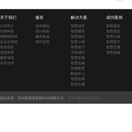
关于我们
服务
解决方案
成功案例
公司简介
咨询规划
智慧城市
智慧建筑
怡和科技
设计研发
智慧建筑
智慧酒店
博朗明科技
建设集成
智慧酒店
智慧小镇
金朵云科技
维护运营
智慧小镇
智慧医疗
经营理念
智慧医疗
智慧交通
资质荣誉
平安城市
智慧金融
服务领域
智慧交通
合作伙伴
智慧金融
智慧教育
数据中心
智慧管廊
轨道交通
版权所有：苏州朗捷通智能科技有限公司
苏ICP备09022125号-1