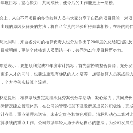
021年度目标，凝心聚力，共同成长，使今后的工作能更上一层楼。
上，来自不同项目的多位核算人员与大家分享了自己的项目经验，对项
题出现的原因及解决的方法，将自己宝贵的经验所得倾囊相授，在座的同
此同时，来自各分司的核算负责人也分别作出了20年度的总结汇报以及2
，目标明朗，更使全体核算人员团结一心，共同为21年度目标而努力。
总表示，要想顺利完成21年度审计指标，首先需协调整合资源，充分发
进更多人才的同时，也要注重现有梯队的人才培养，加强核算人员实战能
理，全方位落实核算全流程。
总提出，核算条线要定期组织优秀案例分享活动，凝心聚力，共同成长
实际情况建立管理体系，在公司的管理框架下激发所属成员的积极性，完
审计存量，重点清理未送审、未审定红色和黄色项目。清标和动态二算对
核算条线的重点工作。公司鼓励年轻人勇于表达自己的想法，为公司发展