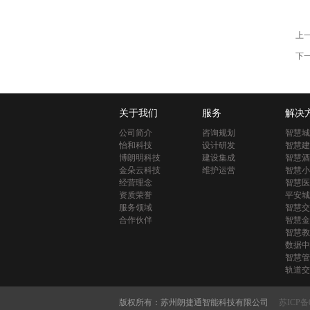
上
下
关于我们
服务
解决
公司简介
咨询规划
智慧城
怡和科技
设计研发
智慧建
博朗明科技
建设集成
智慧酒
金朵云科技
维护运营
智慧小
经营理念
智慧医
资质荣誉
平安城
服务领域
智慧交
合作伙伴
智慧金
智慧教
数据中
智慧管
轨道交
版权所有：苏州朗捷通智能科技有限公司
苏ICP备0