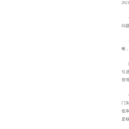
2
会
问
与
晰
陈
引
管
林
门
低
是