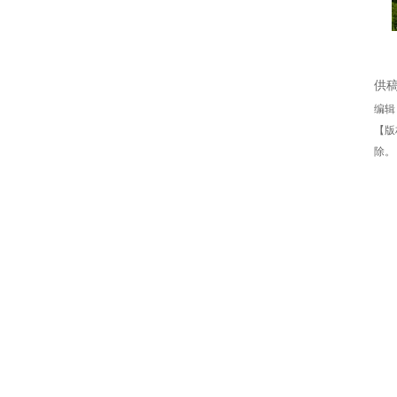
供
编辑
【版
除。