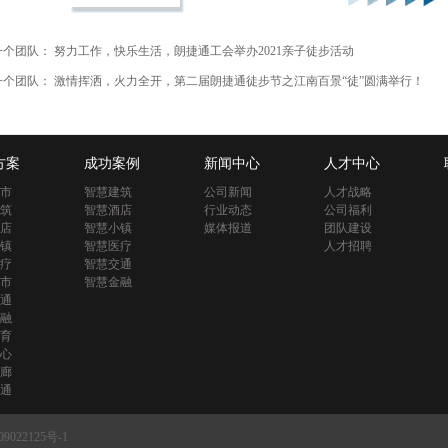
一个团队：
努力工作，快乐生活，朗捷通工会举办2021亲子徒步活动
一个团队：
激情挥洒，火力全开，第二届朗捷通徒步节之江南百景“徒”圆满举行！
方案
成功案例
新闻中心
人才中心
市
智慧建筑
公司新闻
人才战略
筑
智慧酒店
行业动态
公司福利
店
智慧小镇
媒体报道
团队建设
镇
智慧医疗
人才招聘
疗
智慧交通
市
智慧金融
通
融
育
心
廊
通
9022125号-1